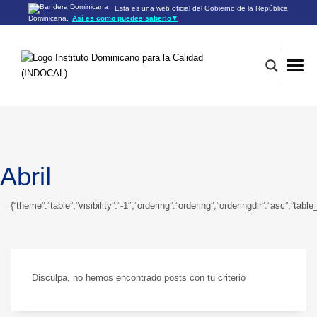
Esta es una web oficial del Gobierno de la República
Dominicana.
Así es como puedes saberlo
▼
Los sitios web oficiales utilizan .gob.do o .gov.do
Un sitio .gob.do o .gov.do significa que pertenece a una
organización oficial del Gobierno de la República Dominicana.
Los sitios web oficiales .gob.do o .gov.do seguros utilizan
HTTPS
Un candado (🔒) o
significa que estás conectado a un
https://
sitio seguro dentro de .gob.do o .gov.do. Comparte información
confidencial sólo en los sitios seguros de .gob.do o .gov.do.
Abril
{“theme”:”table”,”visibility”:”-1″,”ordering”:”ordering”,”orderingdir”:”asc”
Disculpa, no hemos encontrado posts con tu criterio