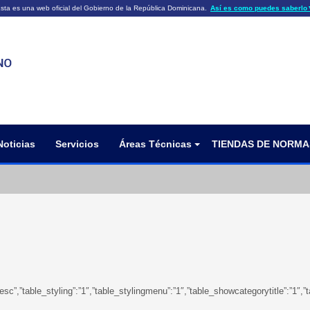
sta es una web oficial del Gobierno de la República Dominicana.
Así es como puedes saberlo
ficiales utilizan .gob.do o .gov.do
Los sitios web oficiales .gob.do o .
HTTPS
 o .gov.do significa que pertenece a una
cial del Gobierno de la República Dominicana.
Un candado (🔒) o
signific
https://
un sitio seguro dentro de .gob.do o 
información confidencial sólo en los s
o .gov.do.
Noticias
Servicios
Áreas Técnicas
TIENDAS DE NORMA
gdir”:”desc”,”table_styling”:”1″,”table_stylingmenu”:”1″,”table_showcategorytitl