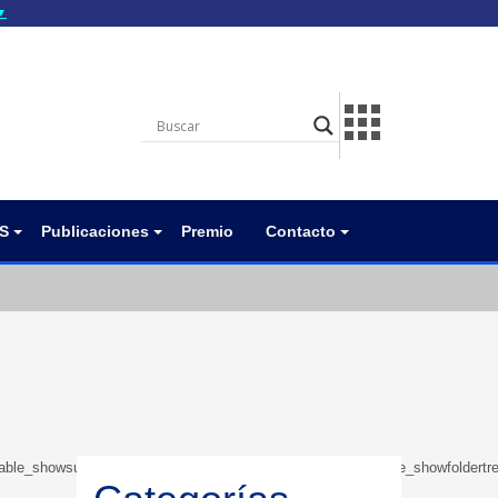
▼
gov.do seguros utilizan
a que estás conectado a
.gov.do. Comparte
itios seguros de .gob.do
S
Publicaciones
Premio
Contacto
e”:”1″,”table_showsubcategories”:”1″,”table_showbreadcrumb”:”0″,”table_showfolde