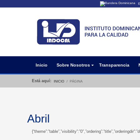
E
Los sitios web o
Un sitio .gob.do
organización ofi
Inicio
Sobre Nosotros
Transparencia
Está aquí:
INICIO
PÁGINA
Abril
{“theme”:”table”,”visibility”:”0″,”ordering”:”title”,”orderin