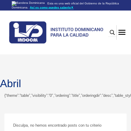
Esta es una web oficial del Gobierno de la República
Dominicana.
Así es como puedes saberlo
▼
Los sitios web oficiales utilizan .gob.do o .gov.do
Un sitio .gob.do o .gov.do significa que pertenece a una
organización oficial del Gobierno de la República Dominicana.
Los sitios web oficiales .gob.do o .gov.do seguros utilizan
HTTPS
Un candado (🔒) o
significa que estás conectado a un
https://
sitio seguro dentro de .gob.do o .gov.do. Comparte información
confidencial sólo en los sitios seguros de .gob.do o .gov.do.
Abril
{“theme”:”table”,”visibility”:”0″,”ordering”:”title”,”orderingdir”:”desc”,”t
Disculpa, no hemos encontrado posts con tu criterio