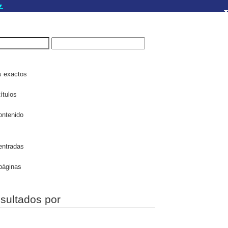
▼
gov.do seguros utilizan
a que estás conectado a
.gov.do. Comparte
itios seguros de .gob.do
s exactos
ítulos
ontenido
entradas
páginas
esultados por