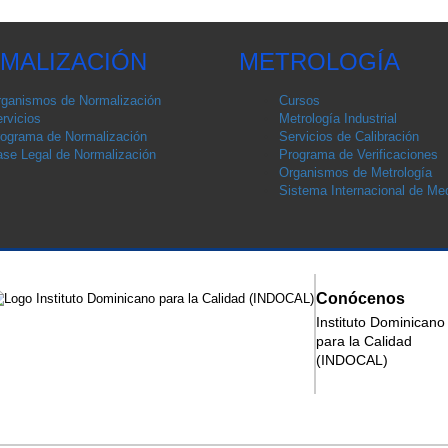
MALIZACIÓN
METROLOGÍA
ganismos de Normalización
Cursos
rvicios
Metrología Industrial
ograma de Normalización
Servicios de Calibración
se Legal de Normalización
Programa de Verificaciones
Organismos de Metrología
Sistema Internacional de Med
Conócenos
Instituto Dominicano
para la Calidad
(INDOCAL)