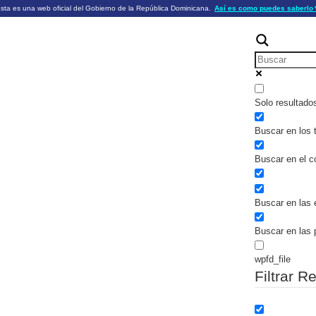
sta es una web oficial del Gobierno de la República Dominicana.
Así es como puedes saberlo
ficiales utilizan .gob.do o .gov.do
Los sitios web oficiales .gob.do o .
HTTPS
 o .gov.do significa que pertenece a una
cial del Gobierno de la República Dominicana.
Un candado (🔒) o
signific
https://
un sitio seguro dentro de .gob.do o 
información confidencial sólo en los s
o .gov.do.
Solo resultado
Buscar en los t
Buscar en el c
Buscar en las 
Buscar en las 
wpfd_file
Filtrar R