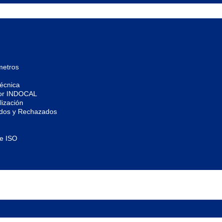
metros
écnica
por INDOCAL
ización
ados y Rechazados
de ISO