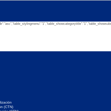
eringdir”:”asc”,”table_stylingmenu”:”1″,”table_showcategorytitle”:”1″,”table_sh
ización
ón (CTN)