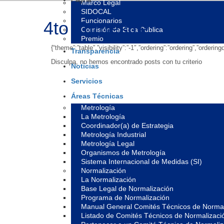
Marco Legal
SIDOCAL
Funcionarios
4to Trimestre
Comisión de Ética Pública
Premio
{“theme”:”table”,”visibility”:”-1″,”ordering”:”ordering”,”ord
Transparencia
Disculpa, no hemos encontrado posts con tu criterio
Noticias
Servicios
Áreas Técnicas
Metrología
La Metrología
Coordinador(a) de Estrategia
Metrología Industrial
Metrología Legal
Organismos de Metrología
Sistema Internacional de Medidas (SI)
Normalización
La Normalización
Base Legal de Normalización
Programa de Normalización
Manual General Comités Técnicos de Normal
Listado de Comités Técnicos de Normalizaci