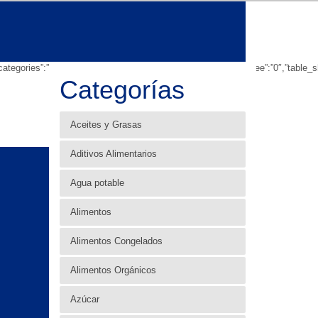
owsubcategories”:”1″,”table_showbreadcrumb”:”0″,”table_showfoldertree”:”0″,”tab
Categorías
Aceites y Grasas
Aditivos Alimentarios
Agua potable
Alimentos
Alimentos Congelados
Alimentos Orgánicos
Azúcar