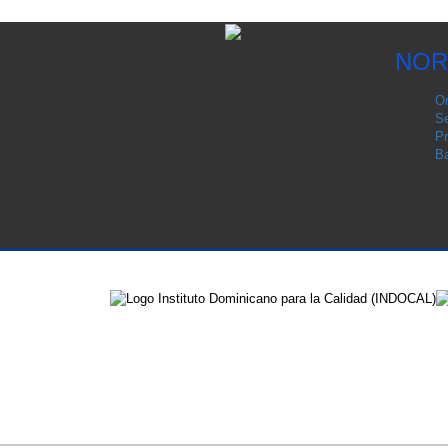
NOR
Or
Se
Pr
Ba