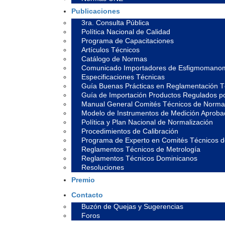
Publicaciones
3ra. Consulta Pública
Política Nacional de Calidad
Programa de Capacitaciones
Artículos Técnicos
Catálogo de Normas
Comunicado Importadores de Esfigmomano
Especificaciones Técnicas
Guía Buenas Prácticas en Reglamentación T
Guía de Importación Productos Regulados 
Manual General Comités Técnicos de Normal
Modelo de Instrumentos de Medición Aprob
Política y Plan Nacional de Normalización
Procedimientos de Calibración
Programa de Experto en Comités Técnicos 
Reglamentos Técnicos de Metrología
Reglamentos Técnicos Dominicanos
Resoluciones
Premio
Contacto
Buzón de Quejas y Sugerencias
Foros