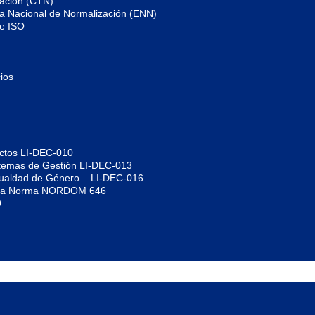
zación (CTN)
gia Nacional de Normalización (ENN)
de ISO
ios
uctos LI-DEC-010
istemas de Gestión LI-DEC-013
Igualdad de Género – LI-DEC-016
jo la Norma NORDOM 646
9