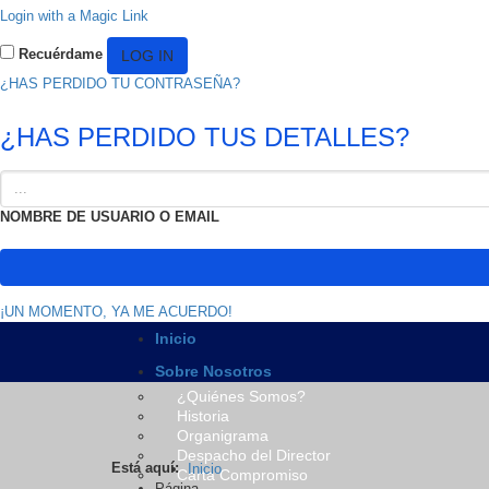
Login with a Magic Link
Recuérdame
¿HAS PERDIDO TU CONTRASEÑA?
¿HAS PERDIDO TUS DETALLES?
NOMBRE DE USUARIO O EMAIL
¡UN MOMENTO, YA ME ACUERDO!
Inicio
Sobre Nosotros
¿Quiénes Somos?
Historia
Organigrama
Despacho del Director
Está aquí:
Inicio
Carta Compromiso
Página