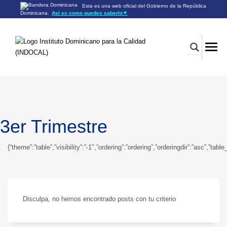
Esta es una web oficial del Gobierno de la República
Dominicana.
Así es como puedes saberlo
▼
Los sitios web oficiales utilizan .gob.do o .gov.do
Un sitio .gob.do o .gov.do significa que pertenece a una
organización oficial del Gobierno de la República Dominicana.
Los sitios web oficiales .gob.do o .gov.do seguros utilizan
HTTPS
Un candado (🔒) o
significa que estás conectado a un
https://
sitio seguro dentro de .gob.do o .gov.do. Comparte información
confidencial sólo en los sitios seguros de .gob.do o .gov.do.
3er Trimestre
{“theme”:”table”,”visibility”:”-1″,”ordering”:”ordering”,”orderingdir”:”asc”
Disculpa, no hemos encontrado posts con tu criterio