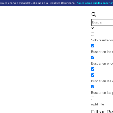
sta es una web oficial del Gobierno de la República Dominicana.
Así es como puedes saberlo
ficiales utilizan .gob.do o .gov.do
Los sitios web oficiales .gob.do o .
HTTPS
 o .gov.do significa que pertenece a una
cial del Gobierno de la República Dominicana.
Un candado (🔒) o
signific
https://
un sitio seguro dentro de .gob.do o 
información confidencial sólo en los s
o .gov.do.
Solo resultado
Buscar en los t
Buscar en el c
Buscar en las 
Buscar en las 
wpfd_file
Filtrar R