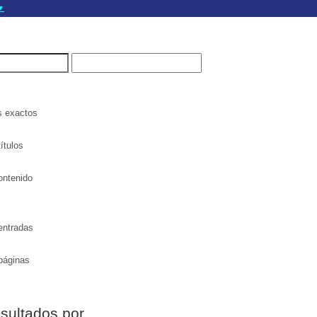
▼
gov.do seguros utilizan
a que estás conectado a
.gov.do. Comparte
itios seguros de .gob.do
s exactos
ítulos
ontenido
entradas
páginas
esultados por