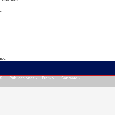
al
ínea
S
Publicaciones
Premio
Contacto