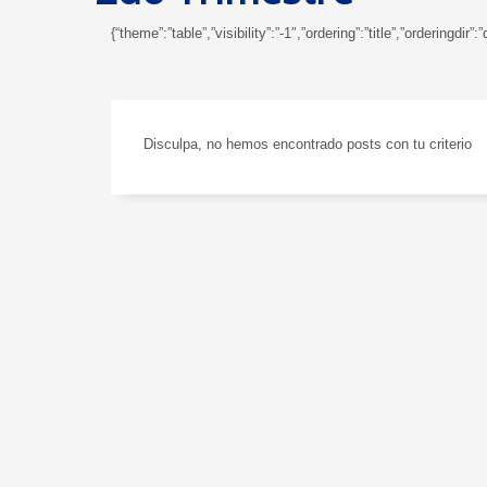
{“theme”:”table”,”visibility”:”-1″,”ordering”:”title”,”orderi
Disculpa, no hemos encontrado posts con tu criterio