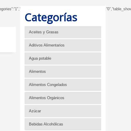
subcategories”:”1″,”table_showbreadcrumb”:”0″,”table_showfoldertree”:”0″,”table
Categorías
Aceites y Grasas
Aditivos Alimentarios
Agua potable
Alimentos
Alimentos Congelados
Alimentos Orgánicos
Azúcar
Bebidas Alcohólicas