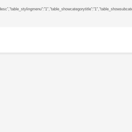
ngdir”:”desc”,”table_stylingmenu”:”1″,”table_showcategorytitle”:”1″,”table_show