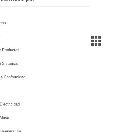
icos
s
de Productos
de Sistemas
la Conformidad
Electricidad
 Masa
 Temperatura