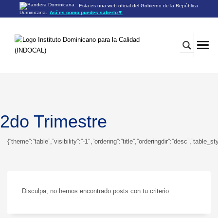
Esta es una web oficial del Gobierno de la República
Dominicana.
Así es como puedes saberlo
▼
Los sitios web oficiales utilizan .gob.do o .gov.do
Un sitio .gob.do o .gov.do significa que pertenece a una
organización oficial del Gobierno de la República Dominicana.
Los sitios web oficiales .gob.do o .gov.do seguros utilizan
HTTPS
Un candado (🔒) o
significa que estás conectado a un
https://
sitio seguro dentro de .gob.do o .gov.do. Comparte información
confidencial sólo en los sitios seguros de .gob.do o .gov.do.
2do Trimestre
{“theme”:”table”,”visibility”:”-1″,”ordering”:”title”,”orderingdir”:”desc”,”
Disculpa, no hemos encontrado posts con tu criterio