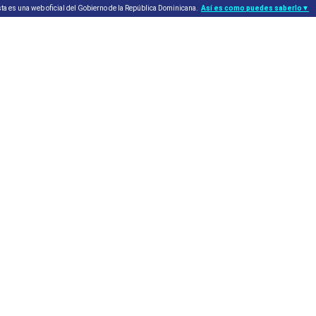
ta es una web oficial del Gobierno de la República Dominicana.
Así es como puedes saberlo
▼
ficiales utilizan .gob.do o .gov.do
Los sitios web oficiales .gob.do o 
utilizan HTTPS
o .gov.do significa que pertenece a una
ial del Gobierno de la República Dominicana.
Un candado (🔒) o
significa 
https://
sitio seguro dentro de .gob.do o .gov.
confidencial sólo en los sitios seguros 