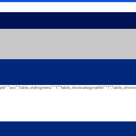
deringdir”:”asc”,”table_stylingmenu”:”1″,”table_showcategorytitle”:”1″,”tabl