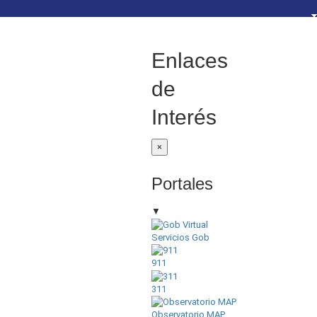
.gov.do seguros
que estás conectado a un
do. Comparte información
Enlaces
de .gob.do o .gov.do.
de
Interés
×
Portales
▼
Servicios Gob
911
311
Observatorio MAP