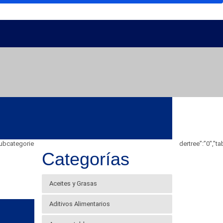
e_showsubcategories”:”1″,”table_showbreadcrumb”:”0″,”table_showfoldertree”:”0
Categorías
Aceites y Grasas
Aditivos Alimentarios