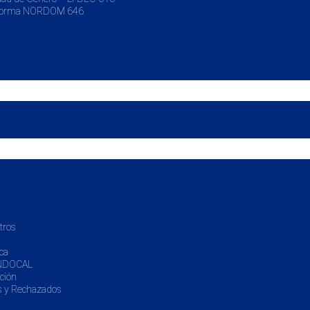
la Norma NORDOM 646
tros
ca
 INDOCAL
ción
s y Rechazados