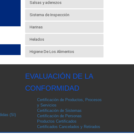
Salsas y aderezos
Sistema de Inspección
Harinas
Helados
Higiene De Los Alimentos
EVALUACIÓN DE LA
CONFORMIDAD
Certificación de Productos, Procesos
y Servicios
Certificación de Sistemas
idas (SI)
Certificación de Personas
Productos Certificados
Certificados Cancelados y Retirados