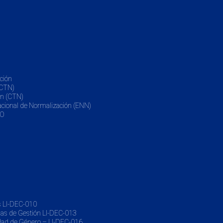
ción
(CTN)
ón (CTN)
Nacional de Normalización (ENN)
SO
os LI-DEC-010
mas de Gestión LI-DEC-013
ldad de Género – LI-DEC-016