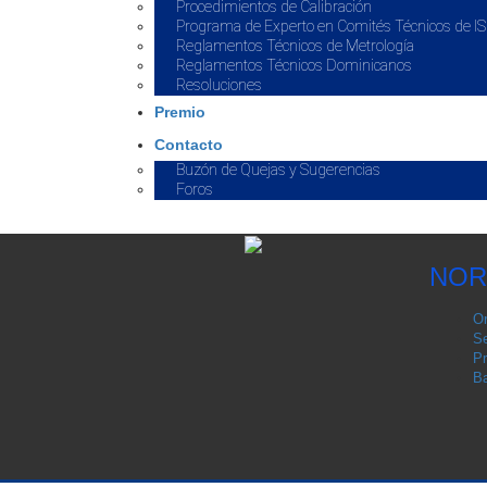
Procedimientos de Calibración
Programa de Experto en Comités Técnicos de I
Reglamentos Técnicos de Metrología
Reglamentos Técnicos Dominicanos
Resoluciones
Premio
Contacto
Buzón de Quejas y Sugerencias
Foros
NOR
Or
Se
Pr
Ba