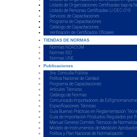
Listado de Organizaciones Certificadas bajo 
Listado de Personas Certificadas LI-DEC-019
Servicios de Capacitaciones
Programa de Capacitaciones
Catálogo de Capacitaciones
Verificación de Certificados Oficiales
TIENDAS DE NORMAS
Normas NORDOM
Normas ISO
Normas UNE
Publicaciones
3ra. Consulta Pública
Política Nacional de Calidad
Programa de Capacitaciones
Artículos Técnicos
Catálogo de Normas
Comunicado Importadores de Esfigmomanome
Especificaciones Técnicas
Guía Buenas Prácticas en Reglamentación Técni
Guía de Importación Productos Regulados por
Manual General Comités Técnicos de Normaliza
Modelo de Instrumentos de Medición Aprobado
Política y Plan Nacional de Normalización