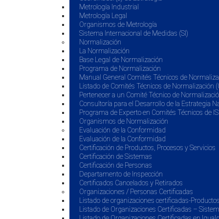
Metrología Industrial
Metrología Legal
Organismos de Metrología
Sistema Internacional de Medidas (SI)
Normalización
La Normalización
Base Legal de Normalización
Programa de Normalización
Manual General Comités Técnicos de Normaliza
Listado de Comités Técnicos de Normalización 
Pertenecer a un Comité Técnico de Normalizaci
Consultoría para el Desarrollo de la Estrategia 
Programa de Experto en Comités Técnicos de I
Organismos de Normalización
Evaluación de la Conformidad
Evaluación de la Conformidad
Certificación de Productos, Procesos y Servicios
Certificación de Sistemas
Certificación de Personas
Departamento de Inspección
Certificados Cancelados y Retirados
Organizaciones / Personas Certificadas
Listado de organizaciones certificadas-Product
Listado de Organizaciones Certificadas – Siste
Listado de Organizaciones Certificadas en Igua