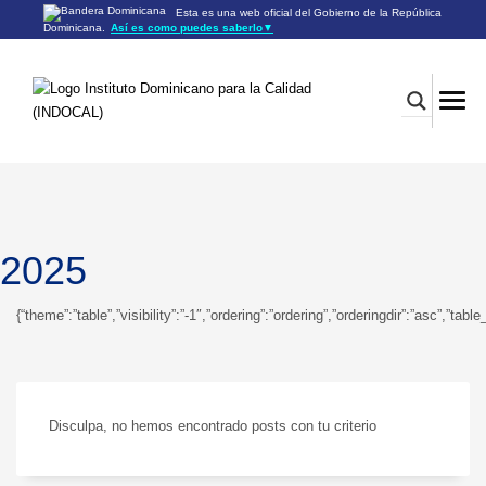
Esta es una web oficial del Gobierno de la República
Dominicana.
Así es como puedes saberlo
▼
Los sitios web oficiales utilizan .gob.do o .gov.do
Un sitio .gob.do o .gov.do significa que pertenece a una
organización oficial del Gobierno de la República Dominicana.
Los sitios web oficiales .gob.do o .gov.do seguros utilizan
HTTPS
Un candado (🔒) o
significa que estás conectado a un
https://
sitio seguro dentro de .gob.do o .gov.do. Comparte información
confidencial sólo en los sitios seguros de .gob.do o .gov.do.
2025
{“theme”:”table”,”visibility”:”-1″,”ordering”:”ordering”,”orderingdir”:”asc”
Disculpa, no hemos encontrado posts con tu criterio