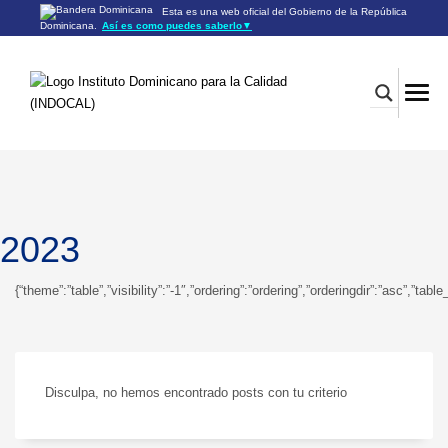
Esta es una web oficial del Gobierno de la República
Dominicana.
Así es como puedes saberlo
▼
Los sitios web oficiales utilizan .gob.do o .gov.do
Un sitio .gob.do o .gov.do significa que pertenece a una
organización oficial del Gobierno de la República Dominicana.
Los sitios web oficiales .gob.do o .gov.do seguros utilizan
HTTPS
Un candado (🔒) o
significa que estás conectado a un
https://
sitio seguro dentro de .gob.do o .gov.do. Comparte información
confidencial sólo en los sitios seguros de .gob.do o .gov.do.
2023
{“theme”:”table”,”visibility”:”-1″,”ordering”:”ordering”,”orderingdir”:”asc”
Disculpa, no hemos encontrado posts con tu criterio