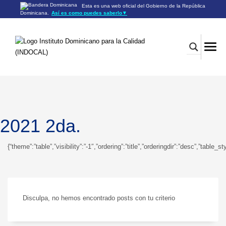
Esta es una web oficial del Gobierno de la República
Dominicana.
Así es como puedes saberlo
▼
Los sitios web oficiales utilizan .gob.do o .gov.do
Un sitio .gob.do o .gov.do significa que pertenece a una
organización oficial del Gobierno de la República Dominicana.
Los sitios web oficiales .gob.do o .gov.do seguros utilizan
HTTPS
Un candado (🔒) o
significa que estás conectado a un
https://
sitio seguro dentro de .gob.do o .gov.do. Comparte información
confidencial sólo en los sitios seguros de .gob.do o .gov.do.
2021 2da.
{“theme”:”table”,”visibility”:”-1″,”ordering”:”title”,”orderingdir”:”desc”,”
Disculpa, no hemos encontrado posts con tu criterio