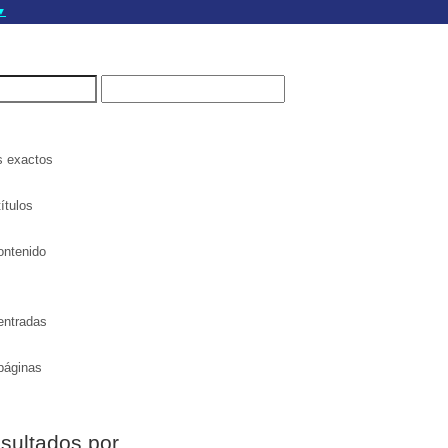
▼
gov.do seguros utilizan
a que estás conectado a
.gov.do. Comparte
itios seguros de .gob.do
s exactos
ítulos
ontenido
entradas
páginas
esultados por