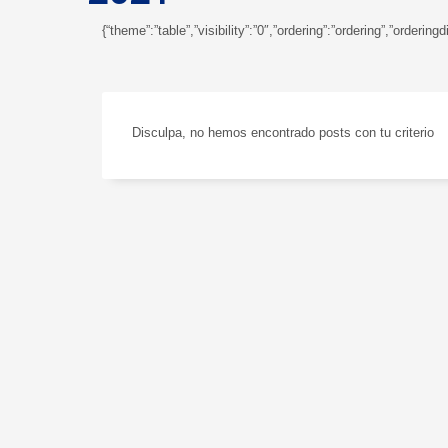
{“theme”:”table”,”visibility”:”0″,”ordering”:”ordering”,”orde
Disculpa, no hemos encontrado posts con tu criterio