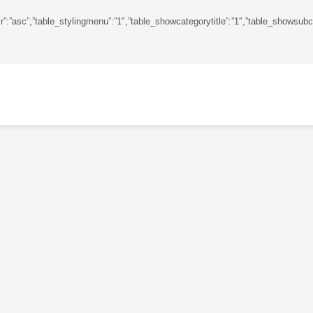
ringdir”:”asc”,”table_stylingmenu”:”1″,”table_showcategorytitle”:”1″,”table_sho