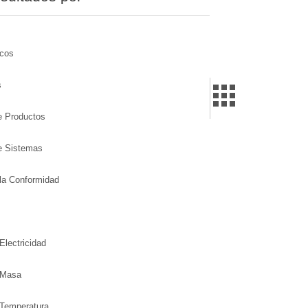
icos
s
de Productos
de Sistemas
la Conformidad
Electricidad
 Masa
 Temperatura