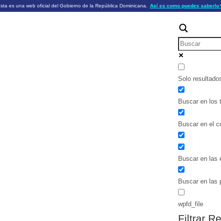
sta es una web oficial del Gobierno de la República Dominicana.
Así es como puedes saberlo
ficiales utilizan .gob.do o .gov.do
Los sitios web oficiales .gob.do o .
HTTPS
 o .gov.do significa que pertenece a una
cial del Gobierno de la República Dominicana.
Un candado (🔒) o
signific
https://
un sitio seguro dentro de .gob.do o 
información confidencial sólo en los s
o .gov.do.
Solo resultado
Buscar en los t
Buscar en el c
Buscar en las 
Buscar en las 
wpfd_file
Filtrar R