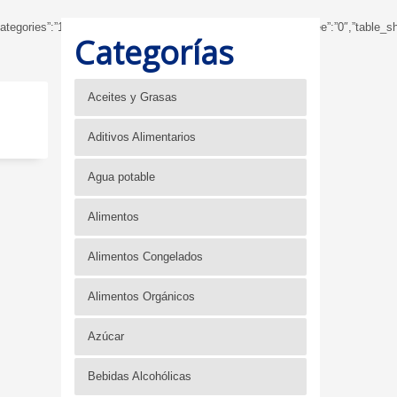
wsubcategories”:”1″,”table_showbreadcrumb”:”0″,”table_showfoldertree”:”0″,”tabl
Categorías
Aceites y Grasas
Aditivos Alimentarios
Agua potable
Alimentos
Alimentos Congelados
Alimentos Orgánicos
Azúcar
Bebidas Alcohólicas