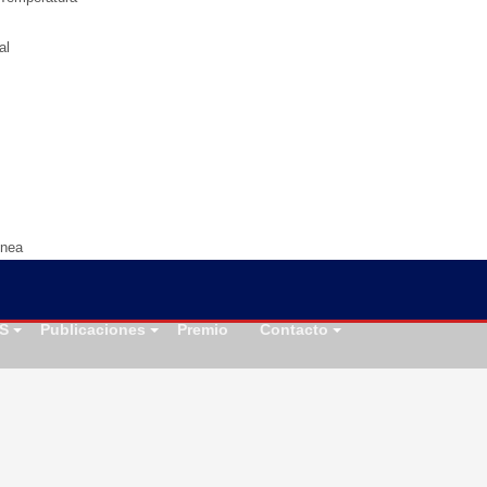
al
ínea
S
Publicaciones
Premio
Contacto