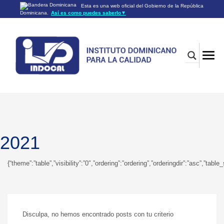
Esta es una web oficial del Gobierno de la República
Dominicana.
Así es como puedes saberlo
▼
Los sitios web oficiales utilizan .gob.do o .gov.do
Un sitio .gob.do o .gov.do significa que pertenece a una
organización oficial del Gobierno de la República Dominicana.
Los sitios web oficiales .gob.do o .gov.do seguros utilizan
HTTPS
Un candado (🔒) o
significa que estás conectado a un
https://
sitio seguro dentro de .gob.do o .gov.do. Comparte información
confidencial sólo en los sitios seguros de .gob.do o .gov.do.
2021
{“theme”:”table”,”visibility”:”0″,”ordering”:”ordering”,”orderingdir”:”asc”,
Disculpa, no hemos encontrado posts con tu criterio