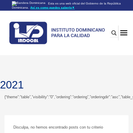
Esta es una web oficial del Gobierno de la República
Dominicana.
Así es como puedes saberlo
▼
Los sitios web oficiales utilizan .gob.do o .gov.do
Un sitio .gob.do o .gov.do significa que pertenece a una
organización oficial del Gobierno de la República Dominicana.
Los sitios web oficiales .gob.do o .gov.do seguros utilizan
HTTPS
Un candado (🔒) o
significa que estás conectado a un
https://
sitio seguro dentro de .gob.do o .gov.do. Comparte información
confidencial sólo en los sitios seguros de .gob.do o .gov.do.
2021
{“theme”:”table”,”visibility”:”0″,”ordering”:”ordering”,”orderingdir”:”asc”,
Disculpa, no hemos encontrado posts con tu criterio