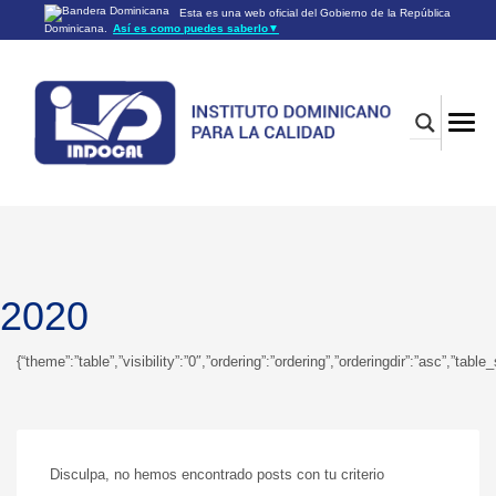
Esta es una web oficial del Gobierno de la República
Dominicana.
Así es como puedes saberlo
▼
Los sitios web oficiales utilizan .gob.do o .gov.do
Un sitio .gob.do o .gov.do significa que pertenece a una
organización oficial del Gobierno de la República Dominicana.
Los sitios web oficiales .gob.do o .gov.do seguros utilizan
HTTPS
Un candado (🔒) o
significa que estás conectado a un
https://
sitio seguro dentro de .gob.do o .gov.do. Comparte información
confidencial sólo en los sitios seguros de .gob.do o .gov.do.
2020
{“theme”:”table”,”visibility”:”0″,”ordering”:”ordering”,”orderingdir”:”asc”,
Disculpa, no hemos encontrado posts con tu criterio