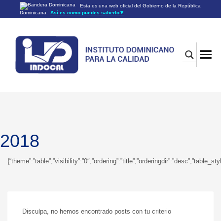
Esta es una web oficial del Gobierno de la República
Dominicana.
Así es como puedes saberlo
▼
Los sitios web oficiales utilizan .gob.do o .gov.do
Un sitio .gob.do o .gov.do significa que pertenece a una
organización oficial del Gobierno de la República Dominicana.
Los sitios web oficiales .gob.do o .gov.do seguros utilizan
HTTPS
Un candado (🔒) o
significa que estás conectado a un
https://
sitio seguro dentro de .gob.do o .gov.do. Comparte información
confidencial sólo en los sitios seguros de .gob.do o .gov.do.
2018
{“theme”:”table”,”visibility”:”0″,”ordering”:”title”,”orderingdir”:”desc”,”ta
Disculpa, no hemos encontrado posts con tu criterio