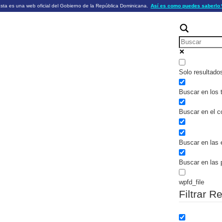
sta es una web oficial del Gobierno de la República Dominicana.
Así es como puedes saberlo
ficiales utilizan .gob.do o .gov.do
Los sitios web oficiales .gob.do o .
HTTPS
 o .gov.do significa que pertenece a una
cial del Gobierno de la República Dominicana.
Un candado (🔒) o
signific
https://
un sitio seguro dentro de .gob.do o 
información confidencial sólo en los s
o .gov.do.
Solo resultado
Buscar en los t
Buscar en el c
Buscar en las 
Buscar en las 
wpfd_file
Filtrar R