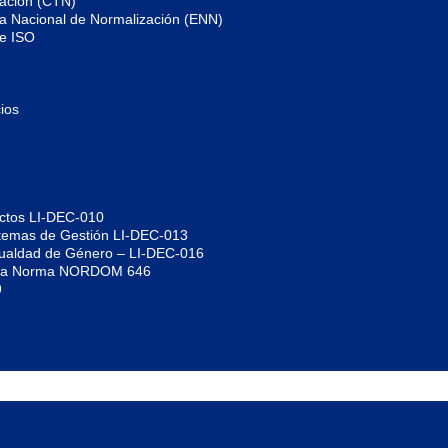
zación (CTN)
gia Nacional de Normalización (ENN)
de ISO
ios
uctos LI-DEC-010
istemas de Gestión LI-DEC-013
Igualdad de Género – LI-DEC-016
jo la Norma NORDOM 646
9