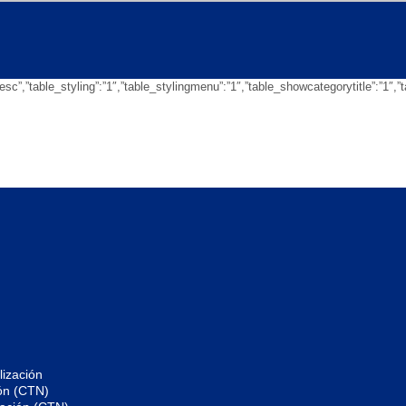
gdir”:”desc”,”table_styling”:”1″,”table_stylingmenu”:”1″,”table_showcategorytitl
ización
ón (CTN)