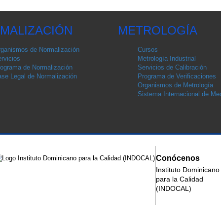
MALIZACIÓN
METROLOGÍA
ganismos de Normalización
Cursos
rvicios
Metrología Industrial
ograma de Normalización
Servicios de Calibración
se Legal de Normalización
Programa de Verificaciones
Organismos de Metrología
Sistema Internacional de Med
Conócenos
Instituto Dominicano
para la Calidad
(INDOCAL)