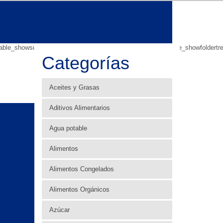
e”:”1″,”table_showsubcategories”:”1″,”table_showbreadcrumb”:”0″,”table_showfolde
Categorías
Aceites y Grasas
Aditivos Alimentarios
Agua potable
Alimentos
Alimentos Congelados
Alimentos Orgánicos
Azúcar