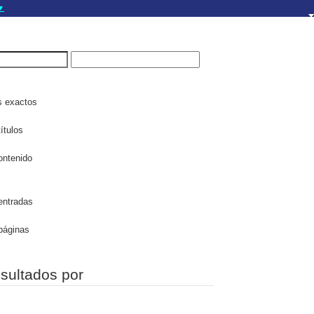
▼
gov.do seguros utilizan
a que estás conectado a
.gov.do. Comparte
itios seguros de .gob.do
s exactos
ítulos
ontenido
entradas
páginas
esultados por