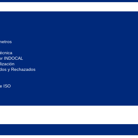
metros
écnica
por INDOCAL
ización
ados y Rechazados
de ISO