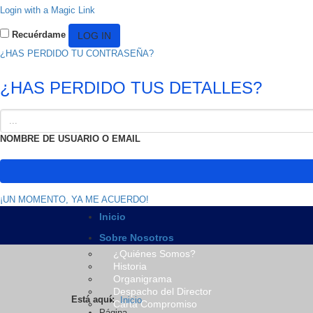
Login with a Magic Link
Recuérdame
¿HAS PERDIDO TU CONTRASEÑA?
¿HAS PERDIDO TUS DETALLES?
NOMBRE DE USUARIO O EMAIL
¡UN MOMENTO, YA ME ACUERDO!
Inicio
Sobre Nosotros
¿Quiénes Somos?
Historia
Organigrama
Despacho del Director
Está aquí:
Inicio
Carta Compromiso
Página