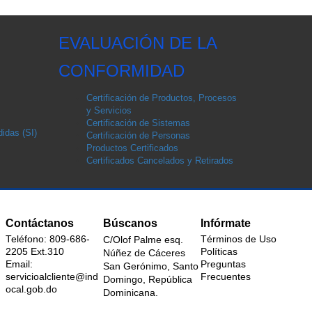
EVALUACIÓN DE LA
CONFORMIDAD
Certificación de Productos, Procesos
y Servicios
Certificación de Sistemas
idas (SI)
Certificación de Personas
Productos Certificados
Certificados Cancelados y Retirados
Contáctanos
Búscanos
Infórmate
Teléfono: 809-686-
Términos de Uso
C/Olof Palme esq.
2205 Ext.310
Políticas
Núñez de Cáceres
Email:
Preguntas
San Gerónimo, Santo
servicioalcliente@ind
Frecuentes
Domingo, República
ocal.gob.do
Dominicana.