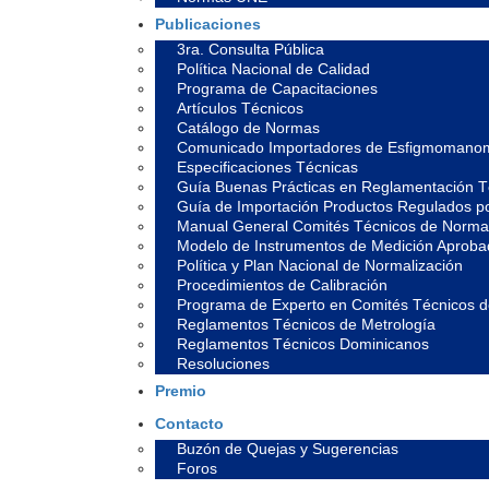
Publicaciones
3ra. Consulta Pública
Política Nacional de Calidad
Programa de Capacitaciones
Artículos Técnicos
Catálogo de Normas
Comunicado Importadores de Esfigmomano
Especificaciones Técnicas
Guía Buenas Prácticas en Reglamentación T
Guía de Importación Productos Regulados 
Manual General Comités Técnicos de Normal
Modelo de Instrumentos de Medición Aprob
Política y Plan Nacional de Normalización
Procedimientos de Calibración
Programa de Experto en Comités Técnicos 
Reglamentos Técnicos de Metrología
Reglamentos Técnicos Dominicanos
Resoluciones
Premio
Contacto
Buzón de Quejas y Sugerencias
Foros