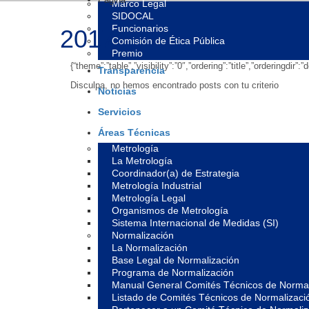
Marco Legal
SIDOCAL
Funcionarios
2017
Comisión de Ética Pública
Premio
{“theme”:”table”,”visibility”:”0″,”ordering”:”title”,”orderin
Transparencia
Disculpa, no hemos encontrado posts con tu criterio
Noticias
Servicios
Áreas Técnicas
Metrología
La Metrología
Coordinador(a) de Estrategia
Metrología Industrial
Metrología Legal
Organismos de Metrología
Sistema Internacional de Medidas (SI)
Normalización
La Normalización
Base Legal de Normalización
Programa de Normalización
Manual General Comités Técnicos de Normal
Listado de Comités Técnicos de Normalizaci