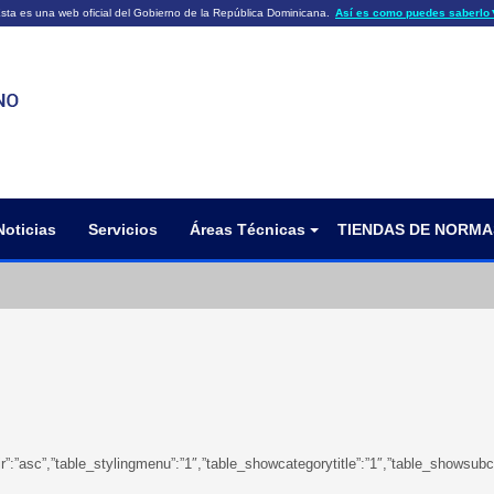
sta es una web oficial del Gobierno de la República Dominicana.
Así es como puedes saberlo
ficiales utilizan .gob.do o .gov.do
Los sitios web oficiales .gob.do o .
HTTPS
 o .gov.do significa que pertenece a una
cial del Gobierno de la República Dominicana.
Un candado (🔒) o
signific
https://
un sitio seguro dentro de .gob.do o 
información confidencial sólo en los s
o .gov.do.
Noticias
Servicios
Áreas Técnicas
TIENDAS DE NORMA
ringdir”:”asc”,”table_stylingmenu”:”1″,”table_showcategorytitle”:”1″,”table_sho