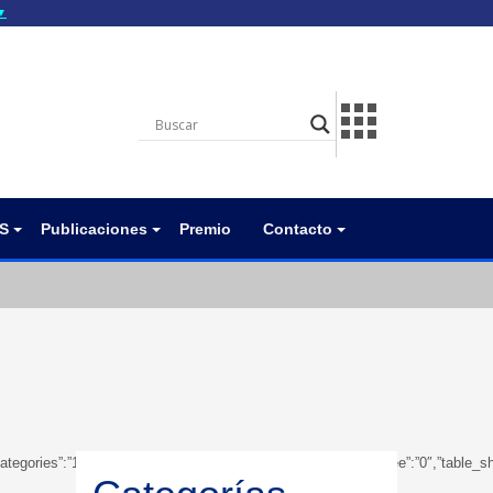
▼
gov.do seguros utilizan
a que estás conectado a
.gov.do. Comparte
itios seguros de .gob.do
S
Publicaciones
Premio
Contacto
wsubcategories”:”1″,”table_showbreadcrumb”:”0″,”table_showfoldertree”:”0″,”tabl