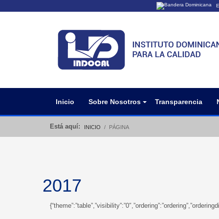
E
Los sitios web o
Un sitio .gob.do
organización ofi
Inicio
Sobre Nosotros
Transparencia
Está aquí:
INICIO
PÁGINA
2017
{“theme”:”table”,”visibility”:”0″,”ordering”:”ordering”,”orde