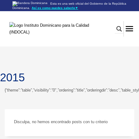
Esta es una web oficial del Gobierno de la República
Dominicana.
Así es como puedes saberlo
▼
Los sitios web oficiales utilizan .gob.do o .gov.do
Un sitio .gob.do o .gov.do significa que pertenece a una
organización oficial del Gobierno de la República Dominicana.
Los sitios web oficiales .gob.do o .gov.do seguros utilizan
HTTPS
Un candado (🔒) o
significa que estás conectado a un
https://
sitio seguro dentro de .gob.do o .gov.do. Comparte información
confidencial sólo en los sitios seguros de .gob.do o .gov.do.
2015
{“theme”:”table”,”visibility”:”0″,”ordering”:”title”,”orderingdir”:”desc”,”ta
Disculpa, no hemos encontrado posts con tu criterio