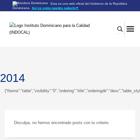
Esta es una web oficial del Gobierno de la República
Dominicana.
Así es como puedes saberlo
▼
Los sitios web oficiales utilizan .gob.do o .gov.do
Un sitio .gob.do o .gov.do significa que pertenece a una
organización oficial del Gobierno de la República Dominicana.
Los sitios web oficiales .gob.do o .gov.do seguros utilizan
HTTPS
Un candado (🔒) o
significa que estás conectado a un
https://
sitio seguro dentro de .gob.do o .gov.do. Comparte información
confidencial sólo en los sitios seguros de .gob.do o .gov.do.
2014
{“theme”:”table”,”visibility”:”0″,”ordering”:”title”,”orderingdir”:”desc”,”t
Disculpa, no hemos encontrado posts con tu criterio