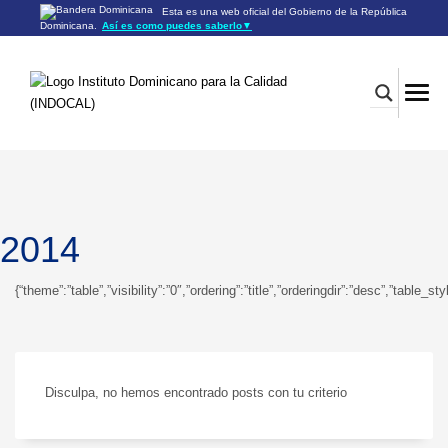
Esta es una web oficial del Gobierno de la República
Dominicana.
Así es como puedes saberlo
▼
Los sitios web oficiales utilizan .gob.do o .gov.do
Un sitio .gob.do o .gov.do significa que pertenece a una
organización oficial del Gobierno de la República Dominicana.
Los sitios web oficiales .gob.do o .gov.do seguros utilizan
HTTPS
Un candado (🔒) o
significa que estás conectado a un
https://
sitio seguro dentro de .gob.do o .gov.do. Comparte información
confidencial sólo en los sitios seguros de .gob.do o .gov.do.
2014
{“theme”:”table”,”visibility”:”0″,”ordering”:”title”,”orderingdir”:”desc”,”t
Disculpa, no hemos encontrado posts con tu criterio