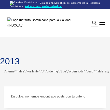
Esta es una web oficial del Gobierno de la República
Dominicana.
Así es como puedes saberlo
▼
Los sitios web oficiales utilizan .gob.do o .gov.do
Un sitio .gob.do o .gov.do significa que pertenece a una
organización oficial del Gobierno de la República Dominicana.
Los sitios web oficiales .gob.do o .gov.do seguros utilizan
HTTPS
Un candado (🔒) o
significa que estás conectado a un
https://
sitio seguro dentro de .gob.do o .gov.do. Comparte información
confidencial sólo en los sitios seguros de .gob.do o .gov.do.
2013
{“theme”:”table”,”visibility”:”0″,”ordering”:”title”,”orderingdir”:”desc”,”ta
Disculpa, no hemos encontrado posts con tu criterio