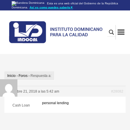
Esta es una web oficial del Gobierno de la República
Dominicana.
Así es como puedes saberlo
▼
Los sitios web oficiales utilizan .gob.do o .gov.do
Un sitio .gob.do o .gov.do significa que pertenece a una
organización oficial del Gobierno de la República Dominicana.
Los sitios web oficiales .gob.do o .gov.do seguros utilizan
HTTPS
Un candado (🔒) o
significa que estás conectado a un
https://
sitio seguro dentro de .gob.do o .gov.do. Comparte información
confidencial sólo en los sitios seguros de .gob.do o .gov.do.
Inicio
›
Foros
›
Respuesta a:
diciembre 21, 2018 a las 5:42 am
#28082
personal lending
Cash Loan