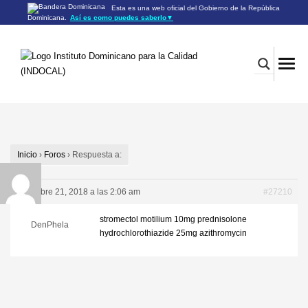
Esta es una web oficial del Gobierno de la República
Dominicana.
Así es como puedes saberlo
▼
Los sitios web oficiales utilizan .gob.do o .gov.do
Un sitio .gob.do o .gov.do significa que pertenece a una
organización oficial del Gobierno de la República Dominicana.
Los sitios web oficiales .gob.do o .gov.do seguros utilizan
HTTPS
Un candado (🔒) o
significa que estás conectado a un
https://
sitio seguro dentro de .gob.do o .gov.do. Comparte información
confidencial sólo en los sitios seguros de .gob.do o .gov.do.
Inicio
›
Foros
›
Respuesta a:
diciembre 21, 2018 a las 2:06 am
#27210
stromectol
motilium 10mg
prednisolone
DenPhela
hydrochlorothiazide 25mg
azithromycin