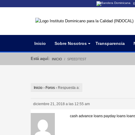
E
Los sitios web o
Un sitio .gob.do
organización ofi
Inicio
Sobre Nosotros
Transparencia
Está aquí:
INICIO
SPEEDTEST
Inicio
›
Foros
›
Respuesta a:
diciembre 21, 2018 a las 12:55 am
cash advance loans
payday loans
loans