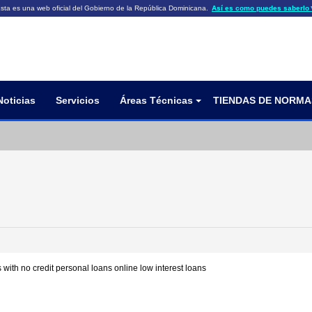
sta es una web oficial del Gobierno de la República Dominicana.
Así es como puedes saberlo
ficiales utilizan .gob.do o .gov.do
Los sitios web oficiales .gob.do o .
HTTPS
 o .gov.do significa que pertenece a una
cial del Gobierno de la República Dominicana.
Un candado (🔒) o
signific
https://
un sitio seguro dentro de .gob.do o 
información confidencial sólo en los s
o .gov.do.
Noticias
Servicios
Áreas Técnicas
TIENDAS DE NORMA
 with no credit
personal loans online
low interest loans