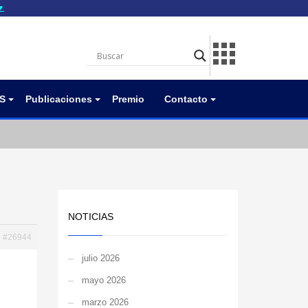
▼
gov.do seguros utilizan
a que estás conectado a
.gov.do. Comparte
itios seguros de .gob.do
S
Publicaciones
Premio
Contacto
NOTICIAS
#26944
julio 2026
mayo 2026
marzo 2026