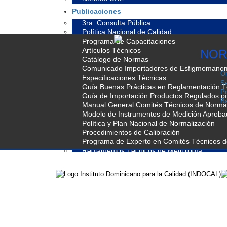
Publicaciones
3ra. Consulta Pública
Política Nacional de Calidad
Programa de Capacitaciones
Artículos Técnicos
NOR
Catálogo de Normas
Comunicado Importadores de Esfigmomano
Or
Especificaciones Técnicas
Se
Guía Buenas Prácticas en Reglamentación T
Pr
Guía de Importación Productos Regulados 
Ba
Manual General Comités Técnicos de Normal
Modelo de Instrumentos de Medición Aprob
Política y Plan Nacional de Normalización
Procedimientos de Calibración
Programa de Experto en Comités Técnicos 
Reglamentos Técnicos de Metrología
Reglamentos Técnicos Dominicanos
Resoluciones
Premio
Contacto
Buzón de Quejas y Sugerencias
Foros