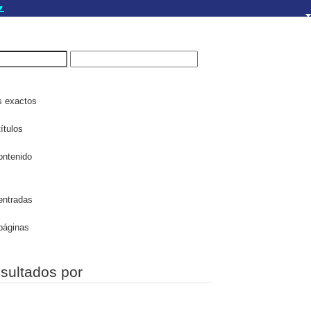
▼
gov.do seguros utilizan
a que estás conectado a
.gov.do. Comparte
itios seguros de .gob.do
s exactos
ítulos
ontenido
entradas
páginas
esultados por