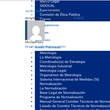
Marco Legal
SIDOCAL
Funcionarios
Inicio
›
Foros
›
Respuesta a:
Comisión de Ética Pública
diciembre 17, 2018 a las 6:59 pm
#19218
Premio
Transparencia
Noticias
Servicios
MichaelHelry
propecia without prescription
Áreas Técnicas
Metrología
La Metrología
Coordinador(a) de Estrategia
Metrología Industrial
Metrología Legal
Organismos de Metrología
Sistema Internacional de Medidas (SI)
Normalización
La Normalización
Base Legal de Normalización
Programa de Normalización
Manual General Comités Técnicos de Normal
Listado de Comités Técnicos de Normalizaci