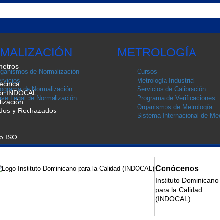
MALIZACIÓN
METROLOGÍA
metros
ganismos de Normalización
Cursos
rvicios
Metrología Industrial
écnica
ograma de Normalización
Servicios de Calibración
por INDOCAL
se Legal de Normalización
Programa de Verificaciones
ización
Organismos de Metrología
ados y Rechazados
Sistema Internacional de Med
de ISO
Conócenos
Instituto Dominicano
para la Calidad
(INDOCAL)