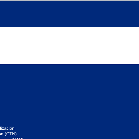
ización
ón (CTN)