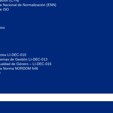
zación (CTN)
gia Nacional de Normalización (ENN)
de ISO
ios
uctos LI-DEC-010
istemas de Gestión LI-DEC-013
Igualdad de Género – LI-DEC-016
jo la Norma NORDOM 646
9