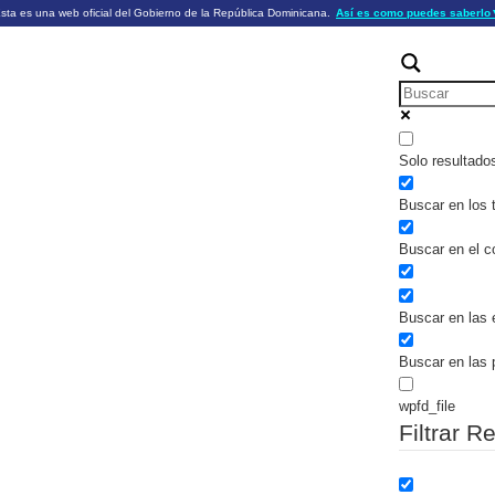
sta es una web oficial del Gobierno de la República Dominicana.
Así es como puedes saberlo
ficiales utilizan .gob.do o .gov.do
Los sitios web oficiales .gob.do o .
HTTPS
 o .gov.do significa que pertenece a una
cial del Gobierno de la República Dominicana.
Un candado (🔒) o
signific
https://
un sitio seguro dentro de .gob.do o 
información confidencial sólo en los s
o .gov.do.
Solo resultado
Buscar en los t
Buscar en el c
Buscar en las 
Buscar en las 
wpfd_file
Filtrar R