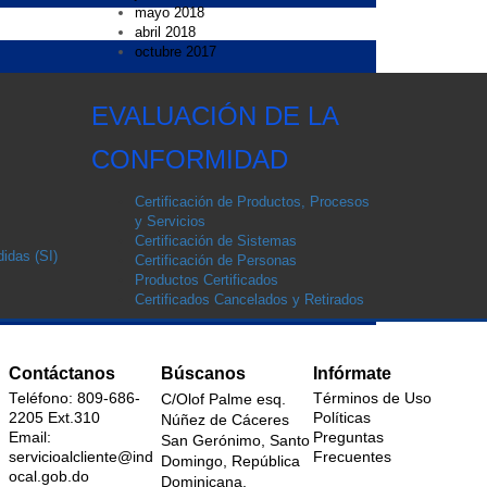
mayo 2018
abril 2018
octubre 2017
EVALUACIÓN DE LA
CONFORMIDAD
Certificación de Productos, Procesos
y Servicios
Certificación de Sistemas
idas (SI)
Certificación de Personas
Productos Certificados
Certificados Cancelados y Retirados
Contáctanos
Búscanos
Infórmate
Teléfono: 809-686-
Términos de Uso
C/Olof Palme esq.
2205 Ext.310
Políticas
Núñez de Cáceres
Email:
Preguntas
San Gerónimo, Santo
servicioalcliente@ind
Frecuentes
Domingo, República
ocal.gob.do
Dominicana.