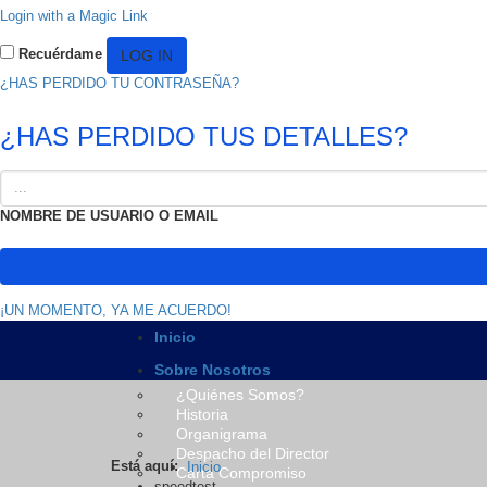
Login with a Magic Link
Recuérdame
¿HAS PERDIDO TU CONTRASEÑA?
¿HAS PERDIDO TUS DETALLES?
NOMBRE DE USUARIO O EMAIL
¡UN MOMENTO, YA ME ACUERDO!
Inicio
Sobre Nosotros
¿Quiénes Somos?
Historia
Organigrama
Despacho del Director
Está aquí:
Inicio
Carta Compromiso
speedtest