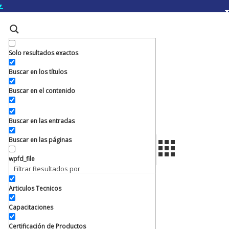
▼
gov.do seguros utilizan
a que estás conectado a
.gov.do. Comparte
itios seguros de .gob.do
Solo resultados exactos
Buscar en los títulos
Buscar en el contenido
Buscar en las entradas
Buscar en las páginas
wpfd_file
Filtrar Resultados por
Articulos Tecnicos
Capacitaciones
Certificación de Productos