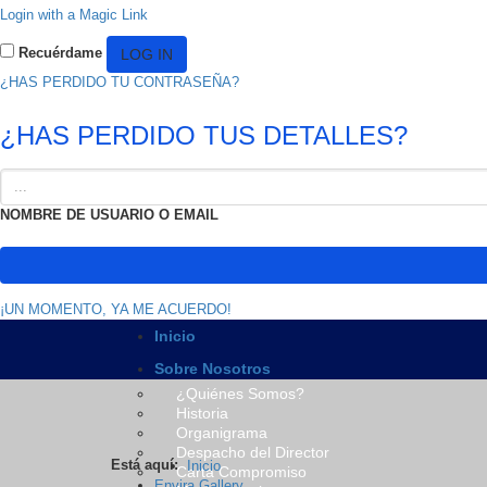
Login with a Magic Link
Recuérdame
¿HAS PERDIDO TU CONTRASEÑA?
¿HAS PERDIDO TUS DETALLES?
NOMBRE DE USUARIO O EMAIL
¡UN MOMENTO, YA ME ACUERDO!
Inicio
Sobre Nosotros
¿Quiénes Somos?
Historia
Organigrama
Despacho del Director
Está aquí:
Inicio
Carta Compromiso
Envira Gallery