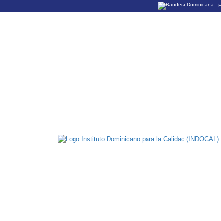
E
Los sitios web o
Un sitio .gob.do
organización ofi