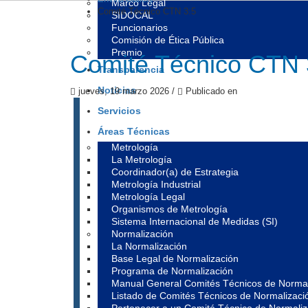
Marco Legal
Comité Técnico CTN 3:5
SIDOCAL
Funcionarios
Comisión de Ética Pública
Premio
Comité Técnico CTN 
Transparencia
Noticias
jueves, 19 marzo 2026
/
Publicado en
Servicios
Áreas Técnicas
Metrología
La Metrología
Coordinador(a) de Estrategia
Metrología Industrial
Metrología Legal
Organismos de Metrología
Sistema Internacional de Medidas (SI)
Normalización
La Normalización
Base Legal de Normalización
Programa de Normalización
Manual General Comités Técnicos de Normal
Listado de Comités Técnicos de Normalizaci