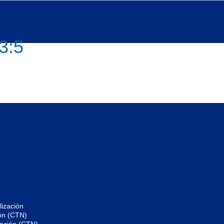
3:5
ización
ón (CTN)