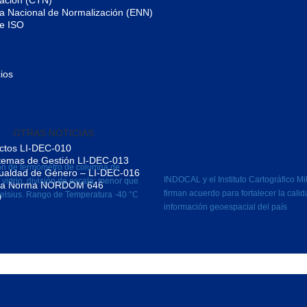
zación (CTN)
gia Nacional de Normalización (ENN)
de ISO
ios
uctos LI-DEC-010
istemas de Gestión LI-DEC-013
ón de termómetro de columna de
Igualdad de Género – LI-DEC-016
INDOCAL y el Instituto Cartográfico Mil
 vidrio, división de escala: menor que
jo la Norma NORDOM 646
firman acuerdo para fortalecer la calid
elsius. Rango de Temperatura -40 °C
9
información geoespacial del país