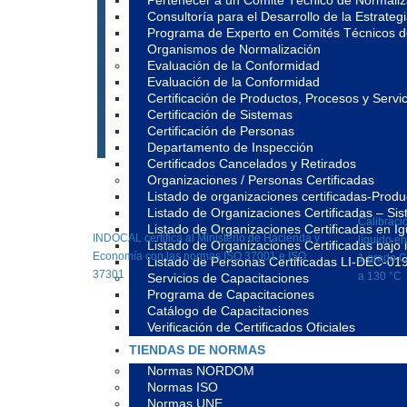
Pertenecer a un Comité Técnico de Normali
Consultoría para el Desarrollo de la Estrate
Programa de Experto en Comités Técnicos 
Organismos de Normalización
Evaluación de la Conformidad
Evaluación de la Conformidad
Certificación de Productos, Procesos y Servic
Certificación de Sistemas
Certificación de Personas
Departamento de Inspección
Certificados Cancelados y Retirados
Organizaciones / Personas Certificadas
Listado de organizaciones certificadas-Prod
Listado de Organizaciones Certificadas – S
Calibraci
Listado de Organizaciones Certificadas en 
INDOCAL certifica al Ministerio de Hacienda y
líquido en
Listado de Organizaciones Certificadas ba
Economía con las normas ISO 37001 e ISO
1 grado C
Listado de Personas Certificadas LI-DEC-01
37301
a 130 °C
Servicios de Capacitaciones
Programa de Capacitaciones
Catálogo de Capacitaciones
Verificación de Certificados Oficiales
TIENDAS DE NORMAS
Normas NORDOM
Normas ISO
Normas UNE