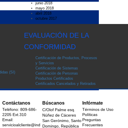
junio 2018
mayo 2018
abril 2018
octubre 2017
EVALUACIÓN DE LA
CONFORMIDAD
Certificación de Productos, Procesos
y Servicios
Certificación de Sistemas
idas (SI)
Certificación de Personas
Productos Certificados
Certificados Cancelados y Retirados
Contáctanos
Búscanos
Infórmate
Teléfono: 809-686-
Términos de Uso
C/Olof Palme esq.
2205 Ext.310
Políticas
Núñez de Cáceres
Email:
Preguntas
San Gerónimo, Santo
servicioalcliente@ind
Frecuentes
Domingo, República