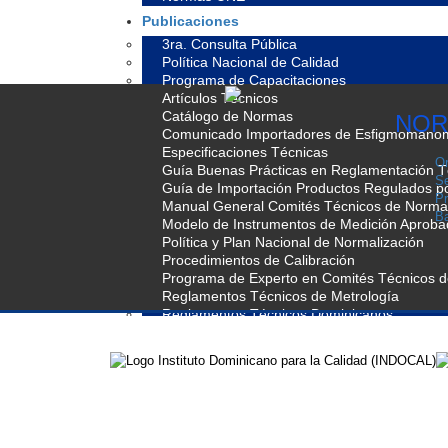
Publicaciones
3ra. Consulta Pública
Política Nacional de Calidad
Programa de Capacitaciones
Artículos Técnicos
Catálogo de Normas
NOR
Comunicado Importadores de Esfigmomano
Especificaciones Técnicas
Or
Guía Buenas Prácticas en Reglamentación T
Se
Guía de Importación Productos Regulados 
Pr
Manual General Comités Técnicos de Normal
Ba
Modelo de Instrumentos de Medición Aprob
Política y Plan Nacional de Normalización
Procedimientos de Calibración
Programa de Experto en Comités Técnicos 
Reglamentos Técnicos de Metrología
Reglamentos Técnicos Dominicanos
Resoluciones
Premio
Contacto
Buzón de Quejas y Sugerencias
Foros