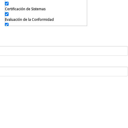
Certificación de Sistemas
Evaluación de la Conformidad
Inspección
Laboratorio de Electricidad
Laboratorio de Masa
Laboratorio de Temperatura
Metrología Legal
Normalización
Noticias
Servicios
Servicios en Línea