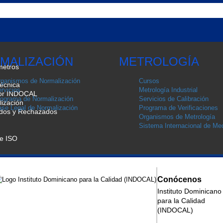
MALIZACIÓN
METROLOGÍA
metros
ganismos de Normalización
Cursos
écnica
rvicios
Metrología Industrial
por INDOCAL
ograma de Normalización
Servicios de Calibración
ización
se Legal de Normalización
Programa de Verificaciones
ados y Rechazados
Organismos de Metrología
Sistema Internacional de Med
de ISO
Conócenos
Instituto Dominicano
para la Calidad
(INDOCAL)