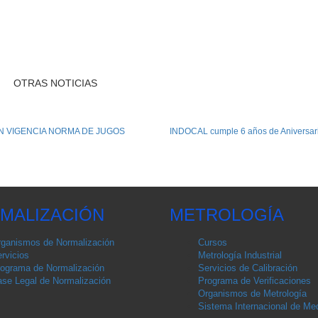
N VIGENCIA NORMA DE JUGOS
INDOCAL cumple 6 años de Aniversar
MALIZACIÓN
METROLOGÍA
ganismos de Normalización
Cursos
rvicios
Metrología Industrial
ograma de Normalización
Servicios de Calibración
se Legal de Normalización
Programa de Verificaciones
Organismos de Metrología
Sistema Internacional de Med