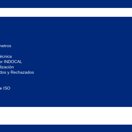
metros
écnica
por INDOCAL
ización
ados y Rechazados
de ISO