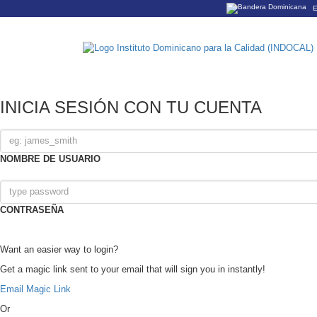
E
Los sitios web o
Un sitio .gob.do
organización ofi
INICIA SESIÓN CON TU CUENTA
NOMBRE DE USUARIO
CONTRASEÑA
Want an easier way to login?
Get a magic link sent to your email that will sign you in instantly!
Email Magic Link
Or