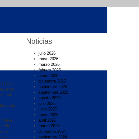
Noticias
julio 2026
mayo 2026
marzo 2026
febrero 2026
enero 2026
diciembre 2025
CTC) y el
noviembre 2025
 acuerdo
septiembre 2025
 gestión
agosto 2025
julio 2025
idos a la
junio 2025
mayo 2025
 Torres,
abril 2025
 Ureña,
marzo 2025
ca del
diciembre 2024
e los
noviembre 2024