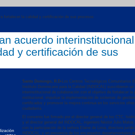
 fortalecer la calidad y certificación de sus procesos
 acuerdo interinstitucional
idad y certificación de sus
Santo Domingo, R.D-
Los Centros Tecnológicos Comunitarios (
Instituto Dominicano para la Calidad (INDOCAL) suscribieron un
interinstitucional de colaboración con el objetivo de fortalecer la
institucional, impulsar la implementación de sistemas de gestión
certificados y promover la mejora continua en los servicios ofrec
ciudadanía.
El convenio fue firmado por el director general de los CTC, Isidro
y el director general del INDOCAL, ingeniero Néstor Julio Matos
con la participación de la señora Elaine de Lima, directora jurídi
ización
INDOCAL, y en presencia de los encargados departamentales d