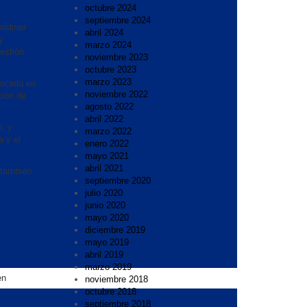
octubre 2024
septiembre 2024
ordinar
abril 2024
y
marzo 2024
gestión
noviembre 2023
octubre 2023
marzo 2023
focada en
noviembre 2022
ción de
agosto 2022
.
abril 2022
o, y
marzo 2022
a y el
enero 2022
mayo 2021
abril 2021
 también
septiembre 2020
julio 2020
junio 2020
mayo 2020
diciembre 2019
mayo 2019
abril 2019
marzo 2019
en
noviembre 2018
octubre 2018
septiembre 2018