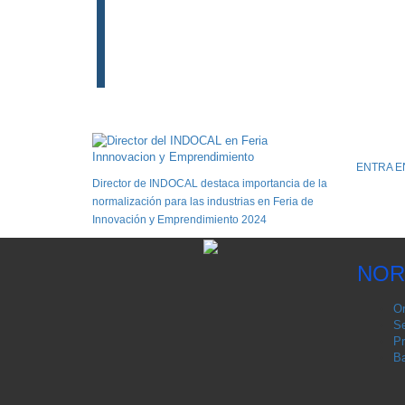
ENTRA E
Director de INDOCAL destaca importancia de la
normalización para las industrias en Feria de
Innovación y Emprendimiento 2024
NOR
Or
Se
Pr
Ba