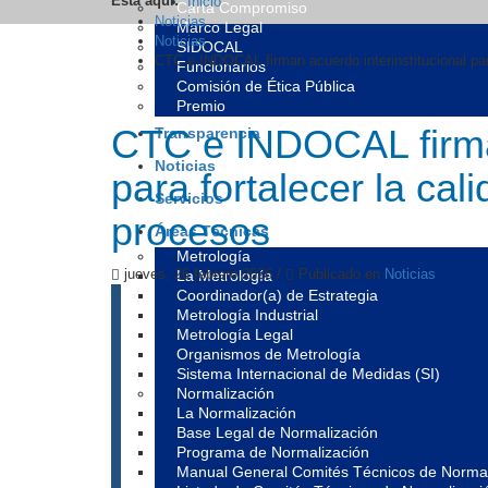
Está aquí:
Inicio
Carta Compromiso
Noticias
Marco Legal
Noticias
SIDOCAL
CTC e INDOCAL firman acuerdo interinstitucional para
Funcionarios
Comisión de Ética Pública
Premio
CTC e INDOCAL firman
Transparencia
Noticias
para fortalecer la cal
Servicios
procesos
Áreas Técnicas
Metrología
jueves, 26 febrero 2026
/
Publicado en
Noticias
La Metrología
Coordinador(a) de Estrategia
Metrología Industrial
Metrología Legal
Organismos de Metrología
Sistema Internacional de Medidas (SI)
Normalización
La Normalización
Base Legal de Normalización
Programa de Normalización
Manual General Comités Técnicos de Normal