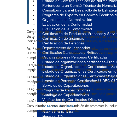
Listado de Comités Técnicos de Normalizaci
Pertenecer a un Comité Técnico de Normali
Consultoría para el Desarrollo de la Estrate
Programa de Experto en Comités Técnicos 
Organismos de Normalización
Evaluación de la Conformidad
Evaluación de la Conformidad
Como parte del acuerdo, los CTC iniciarán el proceso para 
Certificación de Productos, Procesos y Servic
Sistemas de Gestión de la Calidad. Este proceso incluirá c
Certificación de Sistemas
indicadores de desempeño, gestión de riesgos, auditoría in
Certificación de Personas
Departamento de Inspección
Asimismo, el convenio contempla la posibilidad de impleme
Certificados Cancelados y Retirados
la
ISO 37301:2021
, sobre Sistemas de Gestión de Cumplimie
Organizaciones / Personas Certificadas
cumplimiento normativo.
Listado de organizaciones certificadas-Prod
El director del Indocal, Nestor Matos, dijo que estas certif
Listado de Organizaciones Certificadas – S
impulsan una cultura organizacional basada en la transparen
Listado de Organizaciones Certificadas en 
Listado de Organizaciones Certificadas ba
La firma de este acuerdo representa un avance significativo
Listado de Personas Certificadas LI-DEC-01
transparencia y la calidad certificada de sus procesos y ser
Servicios de Capacitaciones
El acuerdo tendrá una vigencia de tres años, renovable au
Programa de Capacitaciones
coordinación técnica entre ambas instituciones para garanti
Catálogo de Capacitaciones
Verificación de Certificados Oficiales
Esta firma representa un paso trascendental en el proceso 
Comunitarios, consolidando su misión de promover la inclusi
TIENDAS DE NORMAS
comunidades vulnerables del país.
Normas NORDOM
Normas ISO