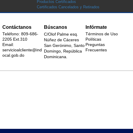
Productos Certificados
Certificados Cancelados y Retirados
Contáctanos
Búscanos
Infórmate
Teléfono: 809-686-
Términos de Uso
C/Olof Palme esq.
2205 Ext.310
Políticas
Núñez de Cáceres
Email:
Preguntas
San Gerónimo, Santo
servicioalcliente@ind
Frecuentes
Domingo, República
ocal.gob.do
Dominicana.