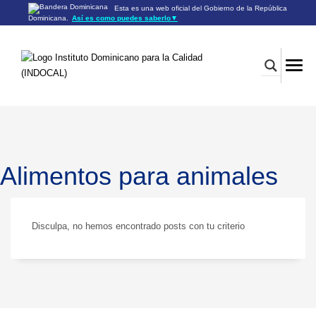
Esta es una web oficial del Gobierno de la República
Dominicana.
Así es como puedes saberlo
▼
Los sitios web oficiales utilizan .gob.do o .gov.do
Un sitio .gob.do o .gov.do significa que pertenece a una
organización oficial del Gobierno de la República Dominicana.
Los sitios web oficiales .gob.do o .gov.do seguros utilizan
HTTPS
Un candado (🔒) o
significa que estás conectado a un
https://
sitio seguro dentro de .gob.do o .gov.do. Comparte información
confidencial sólo en los sitios seguros de .gob.do o .gov.do.
Alimentos para animales
Disculpa, no hemos encontrado posts con tu criterio