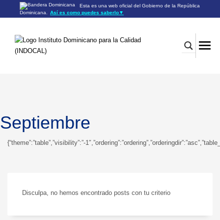
Esta es una web oficial del Gobierno de la República
Dominicana.
Así es como puedes saberlo
▼
Los sitios web oficiales utilizan .gob.do o .gov.do
Un sitio .gob.do o .gov.do significa que pertenece a una
organización oficial del Gobierno de la República Dominicana.
Los sitios web oficiales .gob.do o .gov.do seguros utilizan
HTTPS
Un candado (🔒) o
significa que estás conectado a un
https://
sitio seguro dentro de .gob.do o .gov.do. Comparte información
confidencial sólo en los sitios seguros de .gob.do o .gov.do.
Septiembre
{“theme”:”table”,”visibility”:”-1″,”ordering”:”ordering”,”orderingdir”:”asc”
Disculpa, no hemos encontrado posts con tu criterio