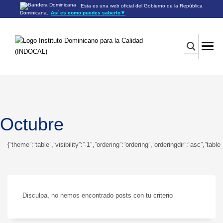
Esta es una web oficial del Gobierno de la República
Dominicana.
Así es como puedes saberlo
▼
Los sitios web oficiales utilizan .gob.do o .gov.do
Un sitio .gob.do o .gov.do significa que pertenece a una
organización oficial del Gobierno de la República Dominicana.
Los sitios web oficiales .gob.do o .gov.do seguros utilizan
HTTPS
Un candado (🔒) o
significa que estás conectado a un
https://
sitio seguro dentro de .gob.do o .gov.do. Comparte información
confidencial sólo en los sitios seguros de .gob.do o .gov.do.
Octubre
{“theme”:”table”,”visibility”:”-1″,”ordering”:”ordering”,”orderingdir”:”asc”
Disculpa, no hemos encontrado posts con tu criterio