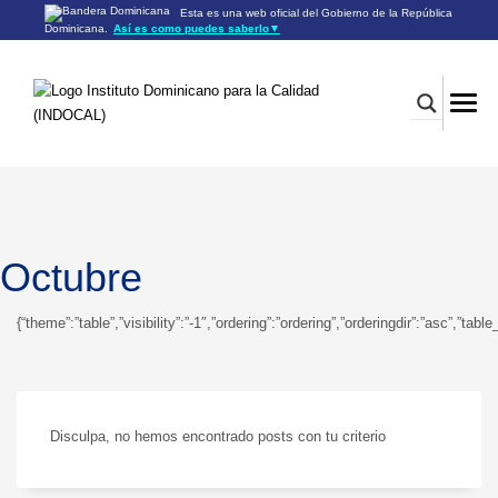
Esta es una web oficial del Gobierno de la República
Dominicana.
Así es como puedes saberlo
▼
Los sitios web oficiales utilizan .gob.do o .gov.do
Un sitio .gob.do o .gov.do significa que pertenece a una
organización oficial del Gobierno de la República Dominicana.
Los sitios web oficiales .gob.do o .gov.do seguros utilizan
HTTPS
Un candado (🔒) o
significa que estás conectado a un
https://
sitio seguro dentro de .gob.do o .gov.do. Comparte información
confidencial sólo en los sitios seguros de .gob.do o .gov.do.
Octubre
{“theme”:”table”,”visibility”:”-1″,”ordering”:”ordering”,”orderingdir”:”asc”
Disculpa, no hemos encontrado posts con tu criterio