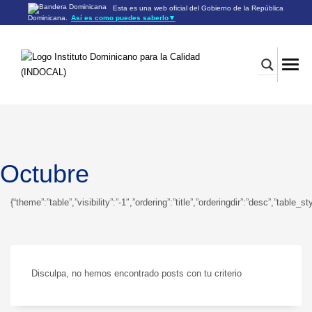
Esta es una web oficial del Gobierno de la República
Dominicana.
Así es como puedes saberlo
▼
Los sitios web oficiales utilizan .gob.do o .gov.do
Un sitio .gob.do o .gov.do significa que pertenece a una
organización oficial del Gobierno de la República Dominicana.
Los sitios web oficiales .gob.do o .gov.do seguros utilizan
HTTPS
Un candado (🔒) o
significa que estás conectado a un
https://
sitio seguro dentro de .gob.do o .gov.do. Comparte información
confidencial sólo en los sitios seguros de .gob.do o .gov.do.
Octubre
{“theme”:”table”,”visibility”:”-1″,”ordering”:”title”,”orderingdir”:”desc”,”
Disculpa, no hemos encontrado posts con tu criterio