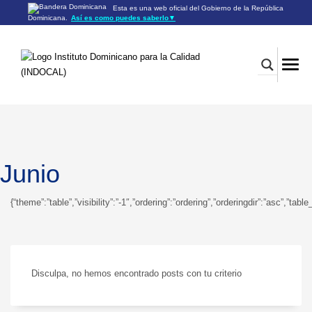
Esta es una web oficial del Gobierno de la República
Dominicana.
Así es como puedes saberlo
▼
Los sitios web oficiales utilizan .gob.do o .gov.do
Un sitio .gob.do o .gov.do significa que pertenece a una
organización oficial del Gobierno de la República Dominicana.
Los sitios web oficiales .gob.do o .gov.do seguros utilizan
HTTPS
Un candado (🔒) o
significa que estás conectado a un
https://
sitio seguro dentro de .gob.do o .gov.do. Comparte información
confidencial sólo en los sitios seguros de .gob.do o .gov.do.
Junio
{“theme”:”table”,”visibility”:”-1″,”ordering”:”ordering”,”orderingdir”:”asc”
Disculpa, no hemos encontrado posts con tu criterio