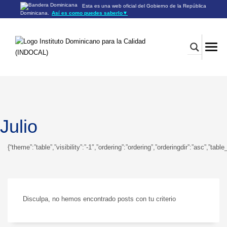
Esta es una web oficial del Gobierno de la República
Dominicana.
Así es como puedes saberlo
▼
Los sitios web oficiales utilizan .gob.do o .gov.do
Un sitio .gob.do o .gov.do significa que pertenece a una
organización oficial del Gobierno de la República Dominicana.
Los sitios web oficiales .gob.do o .gov.do seguros utilizan
HTTPS
Un candado (🔒) o
significa que estás conectado a un
https://
sitio seguro dentro de .gob.do o .gov.do. Comparte información
confidencial sólo en los sitios seguros de .gob.do o .gov.do.
Julio
{“theme”:”table”,”visibility”:”-1″,”ordering”:”ordering”,”orderingdir”:”asc”
Disculpa, no hemos encontrado posts con tu criterio