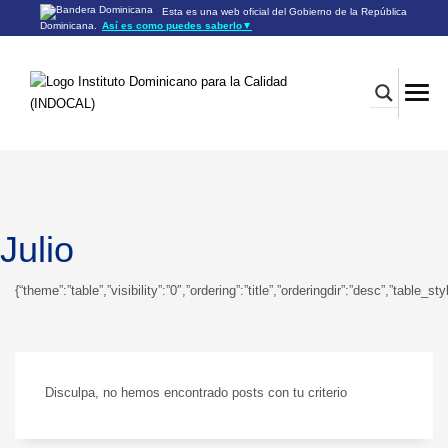
Esta es una web oficial del Gobierno de la República
Dominicana.
Así es como puedes saberlo
▼
Los sitios web oficiales utilizan .gob.do o .gov.do
Un sitio .gob.do o .gov.do significa que pertenece a una
organización oficial del Gobierno de la República Dominicana.
Los sitios web oficiales .gob.do o .gov.do seguros utilizan
HTTPS
Un candado (🔒) o
significa que estás conectado a un
https://
sitio seguro dentro de .gob.do o .gov.do. Comparte información
confidencial sólo en los sitios seguros de .gob.do o .gov.do.
Julio
{“theme”:”table”,”visibility”:”0″,”ordering”:”title”,”orderingdir”:”desc”,”ta
Disculpa, no hemos encontrado posts con tu criterio