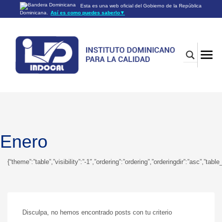
Esta es una web oficial del Gobierno de la República
Dominicana.
Así es como puedes saberlo
▼
Los sitios web oficiales utilizan .gob.do o .gov.do
Un sitio .gob.do o .gov.do significa que pertenece a una
organización oficial del Gobierno de la República Dominicana.
Los sitios web oficiales .gob.do o .gov.do seguros utilizan
HTTPS
Un candado (🔒) o
significa que estás conectado a un
https://
sitio seguro dentro de .gob.do o .gov.do. Comparte información
confidencial sólo en los sitios seguros de .gob.do o .gov.do.
Enero
{“theme”:”table”,”visibility”:”-1″,”ordering”:”ordering”,”orderingdir”:”asc”
Disculpa, no hemos encontrado posts con tu criterio