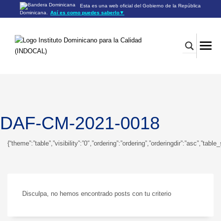
Esta es una web oficial del Gobierno de la República
Dominicana.
Así es como puedes saberlo
▼
Los sitios web oficiales utilizan .gob.do o .gov.do
Un sitio .gob.do o .gov.do significa que pertenece a una
organización oficial del Gobierno de la República Dominicana.
Los sitios web oficiales .gob.do o .gov.do seguros utilizan
HTTPS
Un candado (🔒) o
significa que estás conectado a un
https://
sitio seguro dentro de .gob.do o .gov.do. Comparte información
confidencial sólo en los sitios seguros de .gob.do o .gov.do.
DAF-CM-2021-0018
{“theme”:”table”,”visibility”:”0″,”ordering”:”ordering”,”orderingdir”:”asc”,
Disculpa, no hemos encontrado posts con tu criterio