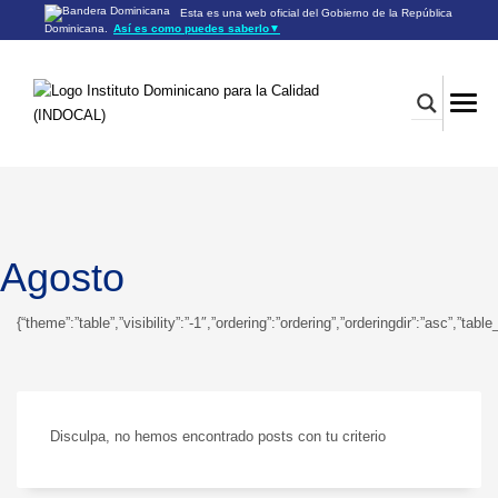
Esta es una web oficial del Gobierno de la República
Dominicana.
Así es como puedes saberlo
▼
Los sitios web oficiales utilizan .gob.do o .gov.do
Un sitio .gob.do o .gov.do significa que pertenece a una
organización oficial del Gobierno de la República Dominicana.
Los sitios web oficiales .gob.do o .gov.do seguros utilizan
HTTPS
Un candado (🔒) o
significa que estás conectado a un
https://
sitio seguro dentro de .gob.do o .gov.do. Comparte información
confidencial sólo en los sitios seguros de .gob.do o .gov.do.
Agosto
{“theme”:”table”,”visibility”:”-1″,”ordering”:”ordering”,”orderingdir”:”asc”
Disculpa, no hemos encontrado posts con tu criterio