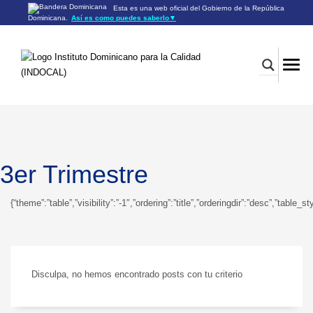
Esta es una web oficial del Gobierno de la República
Dominicana.
Así es como puedes saberlo
▼
Los sitios web oficiales utilizan .gob.do o .gov.do
Un sitio .gob.do o .gov.do significa que pertenece a una
organización oficial del Gobierno de la República Dominicana.
Los sitios web oficiales .gob.do o .gov.do seguros utilizan
HTTPS
Un candado (🔒) o
significa que estás conectado a un
https://
sitio seguro dentro de .gob.do o .gov.do. Comparte información
confidencial sólo en los sitios seguros de .gob.do o .gov.do.
3er Trimestre
{“theme”:”table”,”visibility”:”-1″,”ordering”:”title”,”orderingdir”:”desc”,”
Disculpa, no hemos encontrado posts con tu criterio