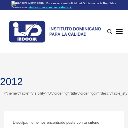
Esta es una web oficial del Gobierno de la República
Dominicana.
Así es como puedes saberlo
▼
Los sitios web oficiales utilizan .gob.do o .gov.do
Un sitio .gob.do o .gov.do significa que pertenece a una
organización oficial del Gobierno de la República Dominicana.
Los sitios web oficiales .gob.do o .gov.do seguros utilizan
HTTPS
Un candado (🔒) o
significa que estás conectado a un
https://
sitio seguro dentro de .gob.do o .gov.do. Comparte información
confidencial sólo en los sitios seguros de .gob.do o .gov.do.
2012
{“theme”:”table”,”visibility”:”0″,”ordering”:”title”,”orderingdir”:”desc”,”ta
Disculpa, no hemos encontrado posts con tu criterio