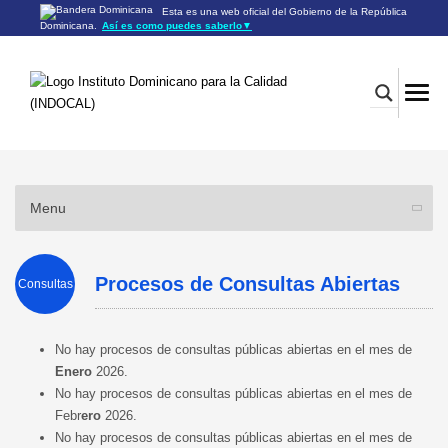
Esta es una web oficial del Gobierno de la República
Dominicana.
Así es como puedes saberlo
▼
Los sitios web oficiales utilizan .gob.do o .gov.do
Un sitio .gob.do o .gov.do significa que pertenece a una
organización oficial del Gobierno de la República Dominicana.
Los sitios web oficiales .gob.do o .gov.do seguros utilizan
HTTPS
Un candado (🔒) o
significa que estás conectado a un
https://
sitio seguro dentro de .gob.do o .gov.do. Comparte información
confidencial sólo en los sitios seguros de .gob.do o .gov.do.
Menu
Procesos de Consultas Abiertas
Consultas
No hay procesos de consultas públicas abiertas en el mes de
Enero
2026.
No hay procesos de consultas públicas abiertas en el mes de
Febr
ero
2026.
No hay procesos de consultas públicas abiertas en el mes de