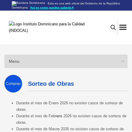
Esta es una web oficial del Gobierno de la República
Dominicana.
Así es como puedes saberlo
▼
Los sitios web oficiales utilizan .gob.do o .gov.do
Un sitio .gob.do o .gov.do significa que pertenece a una
organización oficial del Gobierno de la República Dominicana.
Los sitios web oficiales .gob.do o .gov.do seguros utilizan
HTTPS
Un candado (🔒) o
significa que estás conectado a un
https://
sitio seguro dentro de .gob.do o .gov.do. Comparte información
confidencial sólo en los sitios seguros de .gob.do o .gov.do.
Menu
Sorteo de Obras
Compras
Durante el mes de Enero 2026 no existen casos de sorteos de
obras.
Durante el mes de Febr
ero
2026 no existen casos de sorteos de
obras.
Durante el mes de Marz
o
2026 no existen casos de sorteos de