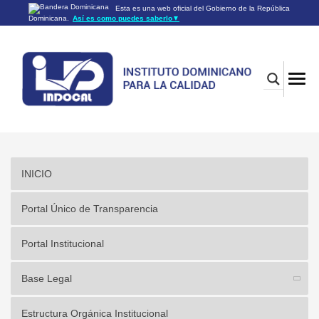
Esta es una web oficial del Gobierno de la República
Dominicana.
Así es como puedes saberlo
▼
Los sitios web oficiales utilizan .gob.do o .gov.do
Un sitio .gob.do o .gov.do significa que pertenece a una
organización oficial del Gobierno de la República Dominicana.
Los sitios web oficiales .gob.do o .gov.do seguros utilizan
HTTPS
Un candado (🔒) o
significa que estás conectado a un
https://
sitio seguro dentro de .gob.do o .gov.do. Comparte información
confidencial sólo en los sitios seguros de .gob.do o .gov.do.
INICIO
Portal Único de Transparencia
Portal Institucional
Base Legal
Estructura Orgánica Institucional