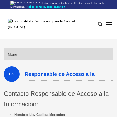
Esta es una web oficial del Gobierno de la República
Dominicana.
Así es como puedes saberlo
▼
Los sitios web oficiales utilizan .gob.do o .gov.do
Un sitio .gob.do o .gov.do significa que pertenece a una
organización oficial del Gobierno de la República Dominicana.
Los sitios web oficiales .gob.do o .gov.do seguros utilizan
HTTPS
Un candado (🔒) o
significa que estás conectado a un
https://
sitio seguro dentro de .gob.do o .gov.do. Comparte información
confidencial sólo en los sitios seguros de .gob.do o .gov.do.
Menu
Responsable de Acceso a la
OAI
Información
Contacto Responsable de Acceso a la
Información:
Nombre: Lic. Casilda Mercedes