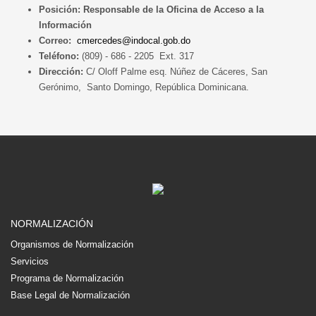
Posición: Responsable de la Oficina de Acceso a la
Información
Correo:
cmercedes@indocal.gob.do
Teléfono:
(809) - 686 - 2205 Ext. 317
Dirección:
C/ Oloff Palme esq. Núñez de Cáceres, San
Gerónimo, Santo Domingo, República Dominicana.
NORMALIZACIÓN
Organismos de Normalización
Servicios
Programa de Normalización
Base Legal de Normalización