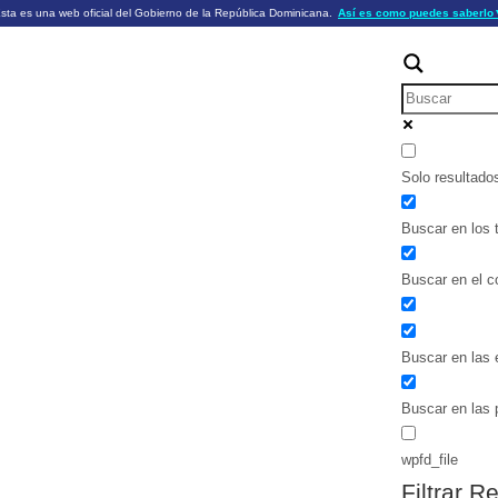
sta es una web oficial del Gobierno de la República Dominicana.
Así es como puedes saberlo
ficiales utilizan .gob.do o .gov.do
Los sitios web oficiales .gob.do o .
HTTPS
 o .gov.do significa que pertenece a una
cial del Gobierno de la República Dominicana.
Un candado (🔒) o
signific
https://
un sitio seguro dentro de .gob.do o 
información confidencial sólo en los s
o .gov.do.
Solo resultado
Buscar en los t
Buscar en el c
Buscar en las 
Buscar en las 
wpfd_file
Filtrar R