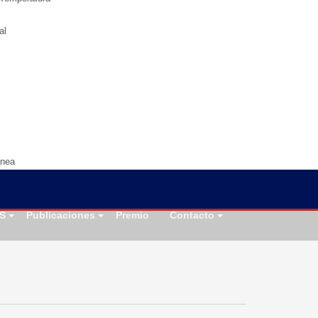
al
ínea
S
Publicaciones
Premio
Contacto