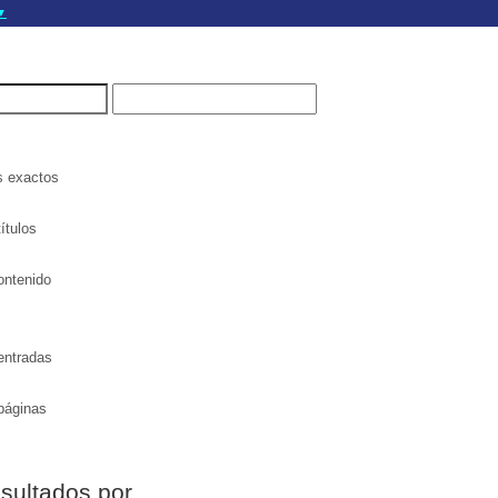
▼
gov.do seguros utilizan
a que estás conectado a
.gov.do. Comparte
itios seguros de .gob.do
s exactos
ítulos
ontenido
entradas
páginas
esultados por