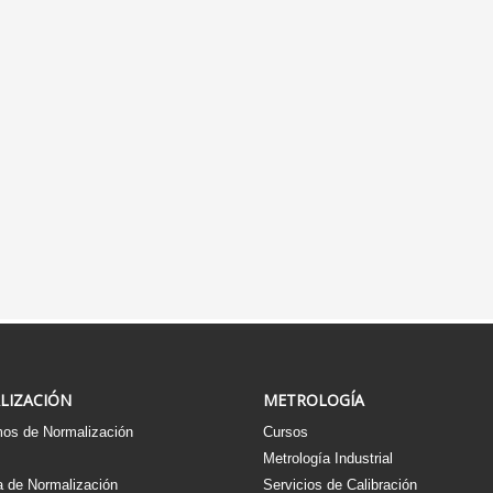
LIZACIÓN
METROLOGÍA
os de Normalización
Cursos
s
Metrología Industrial
 de Normalización
Servicios de Calibración