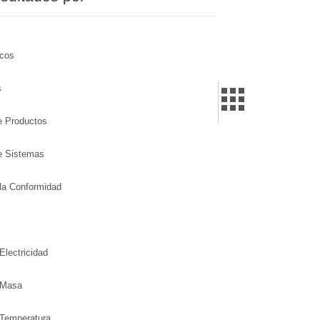
icos
s
de Productos
de Sistemas
la Conformidad
Electricidad
 Masa
 Temperatura