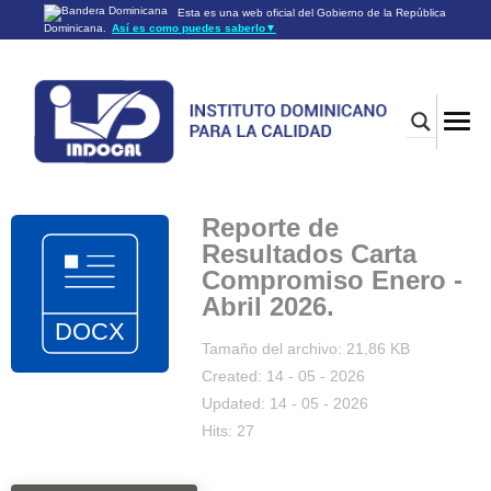
Esta es una web oficial del Gobierno de la República
Dominicana.
Así es como puedes saberlo
▼
Los sitios web oficiales utilizan .gob.do o .gov.do
Un sitio .gob.do o .gov.do significa que pertenece a una
organización oficial del Gobierno de la República Dominicana.
Los sitios web oficiales .gob.do o .gov.do seguros utilizan
HTTPS
Un candado (🔒) o
significa que estás conectado a un
https://
sitio seguro dentro de .gob.do o .gov.do. Comparte información
confidencial sólo en los sitios seguros de .gob.do o .gov.do.
Reporte de
Resultados Carta
Compromiso Enero -
Abril 2026.
Tamaño del archivo: 21,86 KB
Created: 14 - 05 - 2026
Updated: 14 - 05 - 2026
Hits: 27