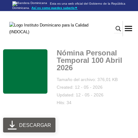
Esta es una web oficial del Gobierno de la República
Dominicana.
Así es como puedes saberlo
▼
Los sitios web oficiales utilizan .gob.do o .gov.do
Un sitio .gob.do o .gov.do significa que pertenece a una
organización oficial del Gobierno de la República Dominicana.
Los sitios web oficiales .gob.do o .gov.do seguros utilizan
HTTPS
Un candado (🔒) o
significa que estás conectado a un
https://
sitio seguro dentro de .gob.do o .gov.do. Comparte información
confidencial sólo en los sitios seguros de .gob.do o .gov.do.
Nómina Personal
Temporal 100 Abril
2026
Tamaño del archivo: 376,01 KB
Created: 12 - 05 - 2026
Updated: 12 - 05 - 2026
Hits: 34
DESCARGAR