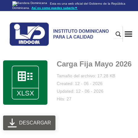
Esta es una web oficial del Gobierno de la República
Dominicana.
Así es como puedes saberlo
▼
Los sitios web oficiales utilizan .gob.do o .gov.do
Un sitio .gob.do o .gov.do significa que pertenece a una
organización oficial del Gobierno de la República Dominicana.
Los sitios web oficiales .gob.do o .gov.do seguros utilizan
HTTPS
Un candado (🔒) o
significa que estás conectado a un
https://
sitio seguro dentro de .gob.do o .gov.do. Comparte información
confidencial sólo en los sitios seguros de .gob.do o .gov.do.
Carga Fija Mayo 2026
Tamaño del archivo: 17,28 KB
Created: 12 - 06 - 2026
Updated: 12 - 06 - 2026
Hits: 27
DESCARGAR