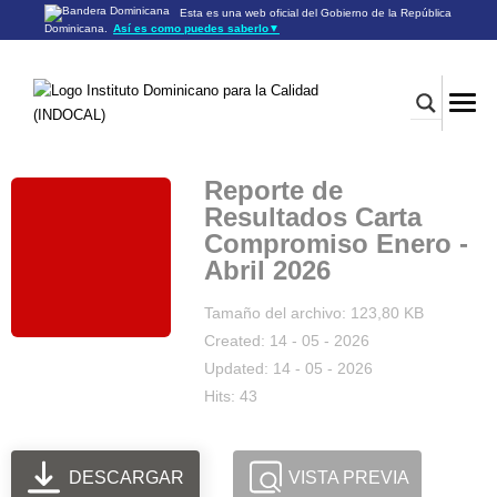
Esta es una web oficial del Gobierno de la República
Dominicana.
Así es como puedes saberlo
▼
Los sitios web oficiales utilizan .gob.do o .gov.do
Un sitio .gob.do o .gov.do significa que pertenece a una
organización oficial del Gobierno de la República Dominicana.
Los sitios web oficiales .gob.do o .gov.do seguros utilizan
HTTPS
Un candado (🔒) o
significa que estás conectado a un
https://
sitio seguro dentro de .gob.do o .gov.do. Comparte información
confidencial sólo en los sitios seguros de .gob.do o .gov.do.
Reporte de
Resultados Carta
Compromiso Enero -
Abril 2026
Tamaño del archivo: 123,80 KB
Created: 14 - 05 - 2026
Updated: 14 - 05 - 2026
Hits: 43
DESCARGAR
VISTA PREVIA